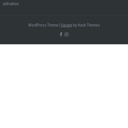
utilisation
WordPress Theme
|
Square
by Hash Themes